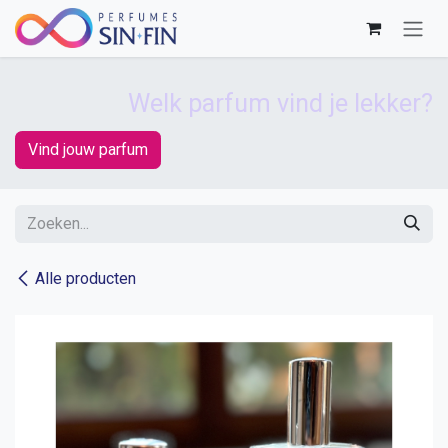
Overslaan naar inhoud
Welk parfum vind je lekker?
Vind jouw parfum
Alle producten