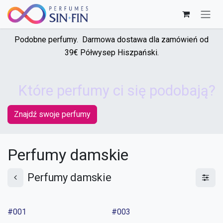
Skip to Content
Podobne perfumy. Darmowa dostawa dla zamówień od
39€ Półwysep Hiszpański.
Które perfumy ci się podobają?
Znajdź swoje perfumy
Perfumy damskie
Perfumy damskie
#001
#003