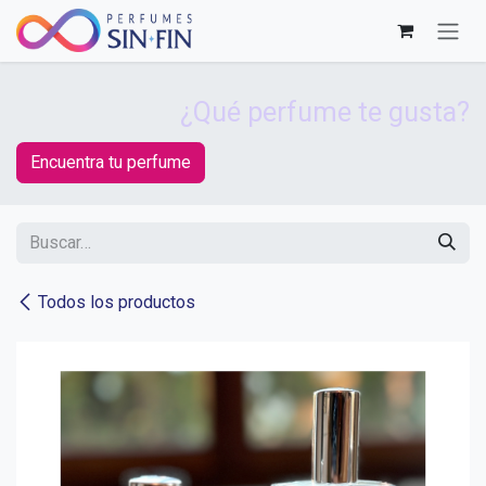
Ir al contenido
¿Qué perfume te gusta?
Encuentra tu perfume
Todos los productos