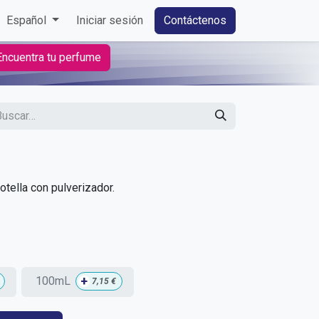
Español
Iniciar sesión
Contáctenos
Encuentra tu perfume
tella con pulverizador.
+
100mL
7,15
€