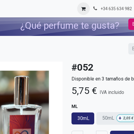
og
Contáctenos
+34 635 634 982
¿Qué perfume te gusta?
#052
Disponible en 3 tamaños de bo
5,75
€
IVA incluido
ML
+
50mL
30mL
2,05
€