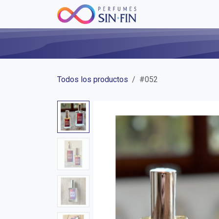
Ir al contenido
Inicio
Tienda
Bl
Todos los productos
#052