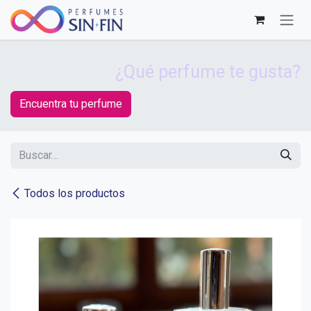
Ir al contenido
¿Qué perfume te gusta?
Encuentra tu perfume
Todos los productos