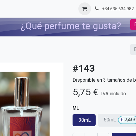
og
Contáctenos
+34 635 634 982
¿Qué perfume te gusta?
#143
Disponible en 3 tamaños de bo
5,75
€
IVA incluido
ML
+
50mL
30mL
2,05
€