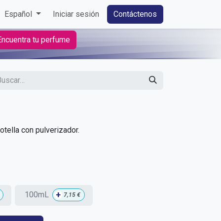
Español
Iniciar sesión
Contáctenos
Encuentra tu perfume
tella con pulverizador.
+
100mL
7,15
€