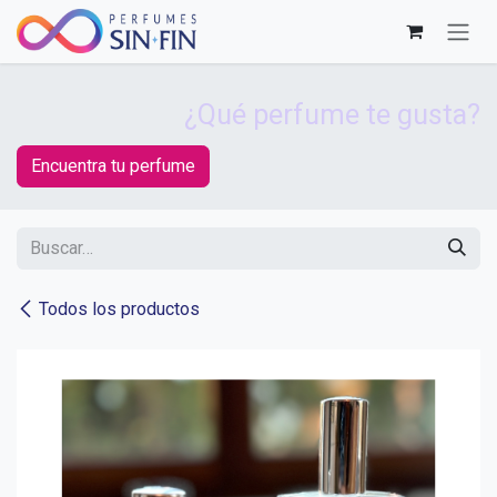
Ir al contenido
¿Qué perfume te gusta?
Encuentra tu perfume
Todos los productos