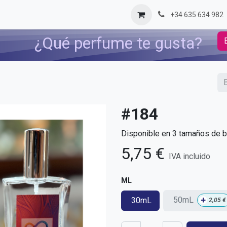
og
Contáctenos
+34 635 634 982
¿Qué perfume te gusta?
#184
Disponible en 3 tamaños de bo
5,75
€
IVA incluido
ML
+
50mL
30mL
2,05
€