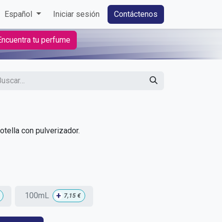
Español
Iniciar sesión
Contáctenos
Encuentra tu perfume
tella con pulverizador.
+
100mL
7,15
€