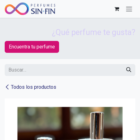
Ir al contenido
¿Qué perfume te gusta?
Encuentra tu perfume
Todos los productos