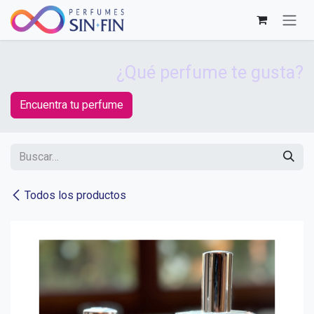
Ir al contenido
¿Qué perfume te gusta?
Encuentra tu perfume
Todos los productos