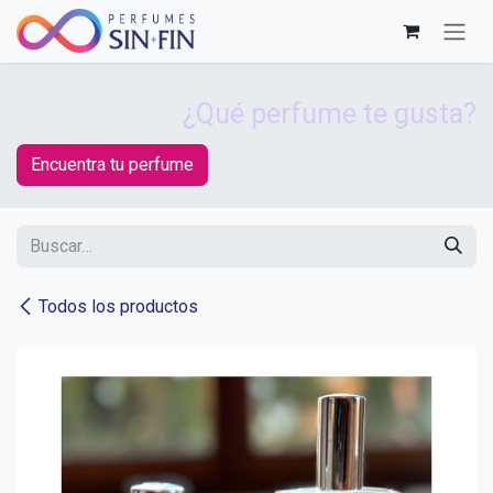
Ir al contenido
¿Qué perfume te gusta?
Encuentra tu perfume
Todos los productos