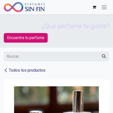
Ir al contenido
¿Qué perfume te gusta?
Encuentra tu perfume
Todos los productos