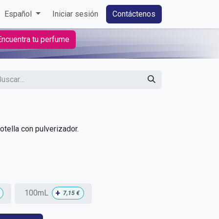
Español
Iniciar sesión
Contáctenos
Encuentra tu perfume
tella con pulverizador.
+
100mL
7,15
€