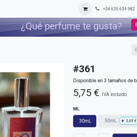
og
Contáctenos
+34 635 634 982
¿Qué perfume te gusta?
#361
Disponible en 3 tamaños de bo
5,75
€
IVA incluido
ML
+
50mL
30mL
2,05
€