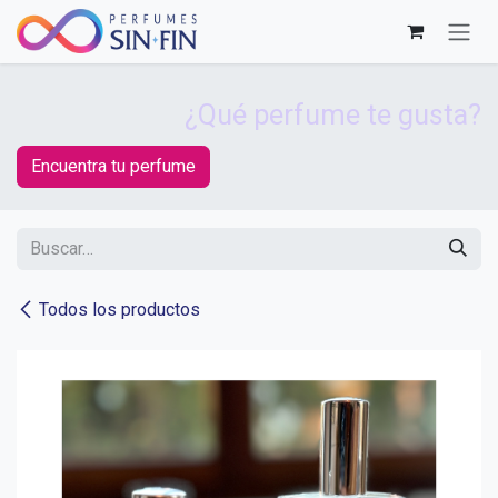
Ir al contenido
¿Qué perfume te gusta?
Encuentra tu perfume
Todos los productos