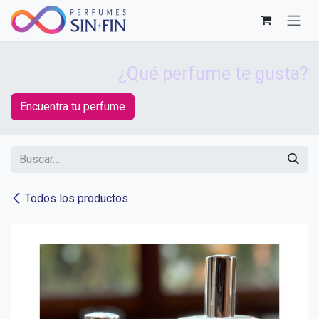
Ir al contenido
¿Qué perfume te gusta?
Encuentra tu perfume
Todos los productos