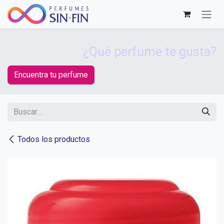
Ir al contenido
¿Qué perfume te gusta?
Encuentra tu perfume
Todos los productos