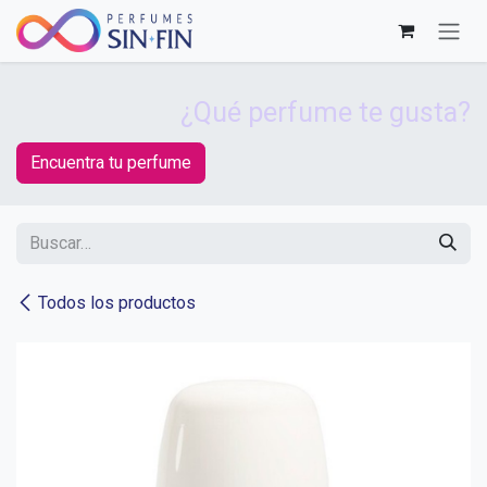
Ir al contenido
¿Qué perfume te gusta?
Encuentra tu perfume
Todos los productos