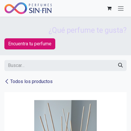
Ir al contenido
¿Qué perfume te gusta?
Encuentra tu perfume
Todos los productos