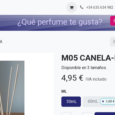
og
Contáctenos
+34 635 634 982
¿Qué perfume te gusta?
A
M05 CANELA
Disponible en 3 tamaños.
4,95
€
IVA incluido
ML
+
60mL
30mL
1,00
€