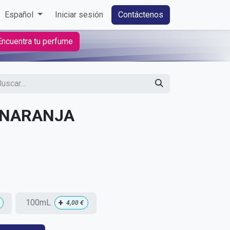
Español
Iniciar sesión
Contáctenos
Encuentra tu perfume
-NARANJA
+
100mL
4,00
€