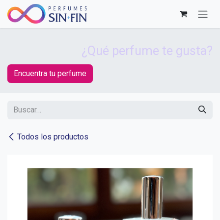
Ir al contenido
¿Qué perfume te gusta?
Encuentra tu perfume
Todos los productos