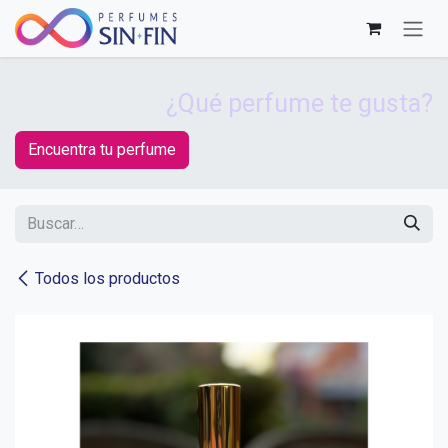
Ir al contenido
¿Qué perfume te gusta?
Encuentra tu perfume
Todos los productos