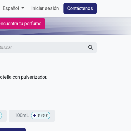
Español
Iniciar sesión
Contáctenos
Encuentra tu perfume
tella con pulverizador.
+
100mL
8,45
€