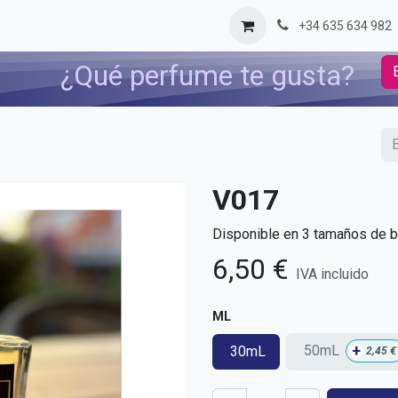
og
Contáctenos
+34 635 634 982
¿Qué perfume te gusta?
V017
Disponible en 3 tamaños de bo
6,50
€
IVA incluido
ML
+
50mL
30mL
2,45
€