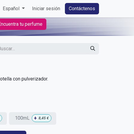
Español
Iniciar sesión
Contáctenos
Encuentra tu perfume
tella con pulverizador.
+
100mL
8,45
€