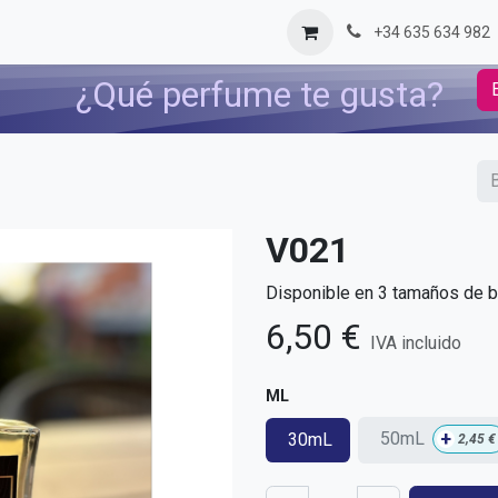
og
Contáctenos
+34 635 634 982
¿Qué perfume te gusta?
V021
Disponible en 3 tamaños de bo
6,50
€
IVA incluido
ML
+
50mL
30mL
2,45
€