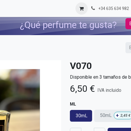
og
Contáctenos
+34 635 634 982
¿Qué perfume te gusta?
V070
Disponible en 3 tamaños de bo
6,50
€
IVA incluido
ML
+
50mL
30mL
2,45
€