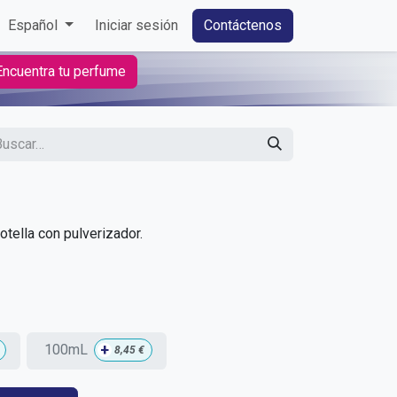
Español
Iniciar sesión
Contáctenos
Encuentra tu perfume
tella con pulverizador.
+
100mL
8,45
€